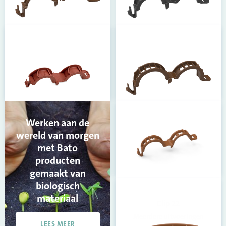
Clip 14
Clip 15
Meerdere uitvoeringen
Meerdere uitvoeringen
Werken aan de
wereld van morgen
Clip 19
Clip 21
met Bato
Meerdere uitvoeringen
producten
Meerdere uitvoeringen
gemaakt van
biologisch
materiaal
Clip 22
Meerdere uitvoeringen
LEES MEER