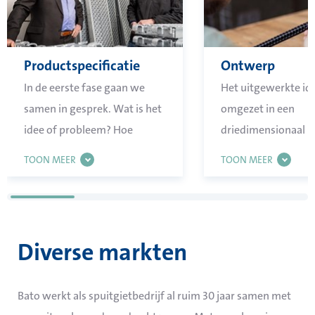
Productspecificatie
Ontwerp
In de eerste fase gaan we
Het uitgewerkte id
samen in gesprek. Wat is het
omgezet in een
idee of probleem? Hoe
driedimensionaal
kunnen we dit vertalen naar
productontwerp.
TOON MEER
TOON MEER
een productdesign,
materiaalbepaling,
maatvoering en gewenste
toleranties. Wij gaan samen
Diverse markten
opzoek naar de
mogelijkheden voor het
Bato werkt als spuitgietbedrijf al ruim 30 jaar samen met
toepassen van biologisch