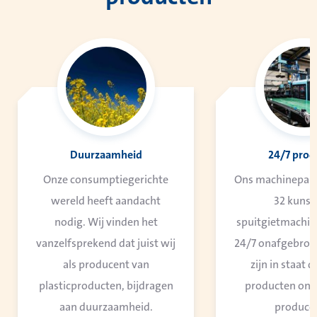
Duurzaamheid
24/7 prod
Onze consumptiegerichte
Ons machinepark 
wereld heeft aandacht
32 kunst
nodig. Wij vinden het
spuitgietmachine
vanzelfsprekend dat juist wij
24/7 onafgebroke
als producent van
zijn in staat 
plasticproducten, bijdragen
producten on
aan duurzaamheid.
produce