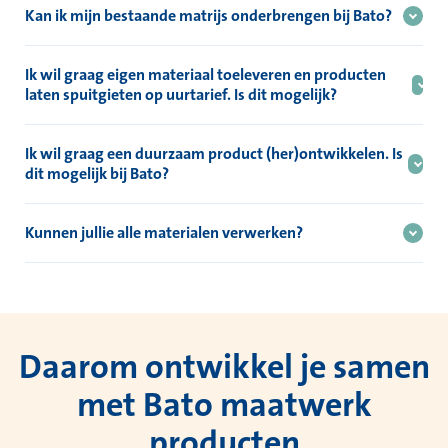
ook als je al over eigen gereedschappen zoals een matrijs
Kan ik mijn bestaande matrijs onderbrengen bij Bato?
beschikt.
Ja, dit is in veel gevallen mogelijk. Neem contact op met ons en
wij zullen je begeleiden in dit proces.
Ik wil graag eigen materiaal toeleveren en producten
laten spuitgieten op uurtarief. Is dit mogelijk?
Ja, wij bieden de mogelijkheid om op basis van uurtarieven het
spuitgieten van producten te verzorgen.
Ik wil graag een duurzaam product (her)ontwikkelen. Is
dit mogelijk bij Bato?
Ja dit is mogelijk. Wij kunnen je van start tot finish begeleiden in
productontwerp, materiaalkeuze en uitvoering met
Kunnen jullie alle materialen verwerken?
gerecycleerde, biobased en biologisch afbreekbare materialen.
Wij verwerken nagenoeg alle commodity en technische
kunststoffen. Ook het verwerken van biobased en biologisch
afbreekbare materialen behoren tot de vele mogelijkheden.
Daarom ontwikkel je samen
met Bato maatwerk
producten