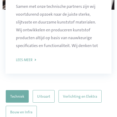
Samen met onze technische partners zijn wij
voortdurend opzoek naar de juiste sterke,
slijtvaste en duurzame kunststof materialen.
Wij ontwikkelen en produceren kunststof
producten altijd op basis van nauwkeurige
specificaties en functionaliteit. Wij denken tot
in detail mee en voeren vaak in samenspraak
LEES MEER
extra functionaliteiten of kostenbasparingen
door.
Techniek
Uitvaart
Verlichting en Elektra
Bouw en Infra