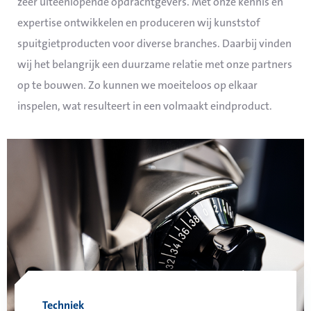
zeer uiteenlopende opdrachtgevers. Met onze kennis en
afbreekbare grondstoffen,
expertise ontwikkelen en produceren wij kunststof
gerecyclede materialen of
spuitgietproducten voor diverse branches. Daarbij vinden
sterke duurzame soorten
wij het belangrijk een duurzame relatie met onze partners
plastic.
op te bouwen. Zo kunnen we moeiteloos op elkaar
inspelen, wat resulteert in een volmaakt eindproduct.
Techniek