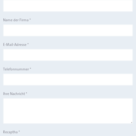
Name der Firma
*
E-Mail-Adresse
*
Telefonnummer
*
Ihre Nachricht
*
Recaptha
*