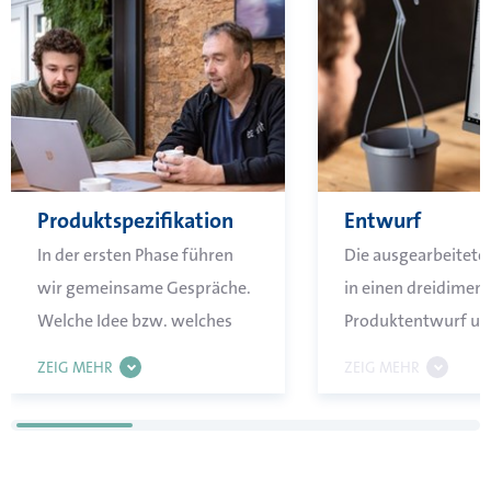
Produktspezifikation
Entwurf
In der ersten Phase führen
Die ausgearbeitete 
wir gemeinsame Gespräche.
in einen dreidimen
Welche Idee bzw. welches
Produktentwurf um
Problem gibt es? Wie können
ZEIG MEHR
ZEIG MEHR
wir diese Wünsche und
Anforderungen in ein
Produktdesign,
Materialbestimmung, Maße