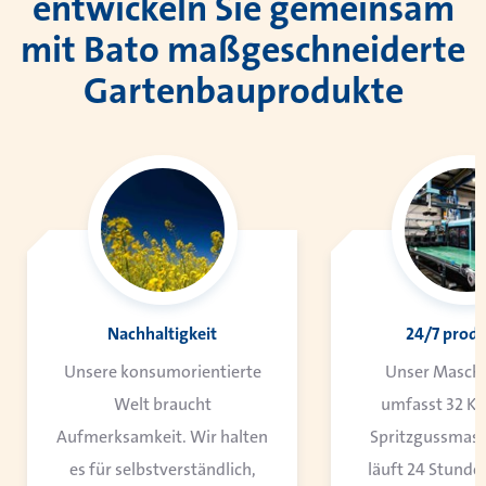
entwickeln Sie gemeinsam
mit Bato maßgeschneiderte
Gartenbauprodukte
Nachhaltigkeit
24/7 prod
Unsere konsumorientierte
Unser Masch
Welt braucht
umfasst 32 Ku
Aufmerksamkeit. Wir halten
Spritzgussmas
es für selbstverständlich,
läuft 24 Stunde