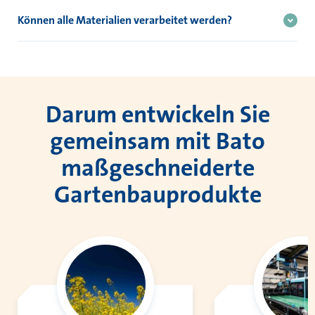
begleiten: vom Produktentwurf, über die Materialauswahl bis hin
Können alle Materialien verarbeitet werden?
zur Ausführung mit recycelten, biobasierten und biologisch
Wir verarbeiten nahezu alle Commodity- und technischen
abbaubaren Materialien.
Kunststoffe. Auch die Verarbeitung von biobasierten und
biologisch abbaubaren Materialien zählt zu den zahlreichen
Möglichkeiten.
Darum entwickeln Sie
gemeinsam mit Bato
maßgeschneiderte
Gartenbauprodukte