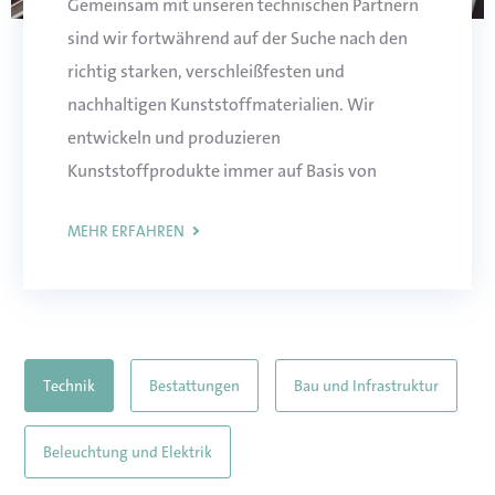
Gemeinsam mit unseren technischen Partnern
sind wir fortwährend auf der Suche nach den
richtig starken, verschleißfesten und
nachhaltigen Kunststoffmaterialien. Wir
entwickeln und produzieren
Kunststoffprodukte immer auf Basis von
exakter Spezifikationen und Funktionalität. Wir
MEHR ERFAHREN
denken bis ins kleinste Detail mit und
realisieren nach Absprache oft zusätzliche
Funktionalitäten oder Kostenersparnisse.
Technik
Bestattungen
Bau und Infrastruktur
Beleuchtung und Elektrik