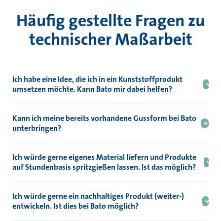
Häufig gestellte Fragen zu
technischer Maßarbeit
Ich habe eine Idee, die ich in ein Kunststoffprodukt
umsetzen möchte. Kann Bato mir dabei helfen?
Ja, das ist möglich. Sie können in jeder Phase des Verfahrens
einsteigen, auch wenn Sie über eigene Geräte wie eine Gussform
Kann ich meine bereits vorhandene Gussform bei Bato
verfügen.
unterbringen?
Ja, das ist in vielen Fällen möglich. Wenden Sie sich an uns und
wir werden Ihnen dabei behilflich sein.
Ich würde gerne eigenes Material liefern und Produkte
auf Stundenbasis spritzgießen lassen. Ist das möglich?
Ja, wir bieten die Möglichkeit, den Spritzguss von Produkten auf
Basis von Stundentarifen zu übernehmen.
Ich würde gerne ein nachhaltiges Produkt (weiter-)
entwickeln. Ist dies bei Bato möglich?
Ja, das ist möglich. Wir können Sie von Anfang bis Ende