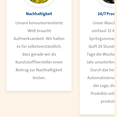
Nachhaltigkeit
24/7 Prod
Unsere konsumorientierte
Unser Masch
Welt braucht
umfasst 32 Ku
Aufmerksamkeit. Wir halten
Spritzgussmas
es für selbstverständlich,
läuft 24 Stunde
dass gerade wir als
Tage die Woche, 
Kunststoffhersteller einen
Jahr ununterbroc
Beitrag zur Nachhaltigkeit
Durch das hoh
leisten.
Automatisierung 
der Lage, die
Produkte unb
produzie