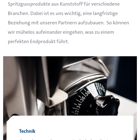
Anwendung von biologisch
Spritzgussprodukte aus Kunststoff für verschiedene
abbaubaren Rohstoffen,
Branchen. Dabei ist es uns wichtig, eine langfristige
recycelten Materialien oder
Beziehung mit unseren Partnern aufzubauen. So können
starken, nachhaltigen
wir mühelos aufeinander eingehen, was zu einem
Kunststoffarten.
perfekten Endprodukt führt.
Technik