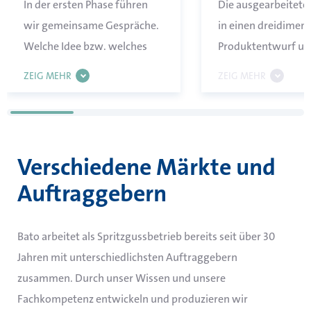
In der ersten Phase führen
Die ausgearbeitete 
wir gemeinsame Gespräche.
in einen dreidimen
Welche Idee bzw. welches
Produktentwurf um
Problem gibt es? Wie können
ZEIG MEHR
ZEIG MEHR
wir dies in ein Produktdesign,
Materialbestimmung, Maße
und gewünschte Toleranzen
übersetzen?
Verschiedene Märkte und
Selbstverständlich achten
Auftraggebern
wir auf die Nachhaltigkeit
des Kunststoff-Endprodukts
und unseren Planeten.
Bato arbeitet als Spritzgussbetrieb bereits seit über 30
Gemeinsam begeben wir uns
Jahren mit unterschiedlichsten Auftraggebern
auf die Suche nach den
zusammen. Durch unser Wissen und unsere
Möglichkeiten zur
Fachkompetenz entwickeln und produzieren wir