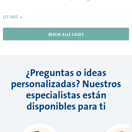
LEE MÁS
LEE MÁS
LEE MÁS
LEE MÁS
BEKIJK ALLE CASES
BEKIJK ALLE CASES
BEKIJK ALLE CASES
BEKIJK ALLE CASES
¿Preguntas o ideas
personalizadas? Nuestros
especialistas están
disponibles para ti