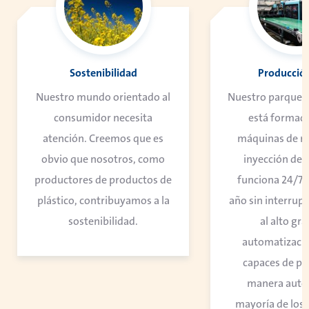
Sostenibilidad
Producció
Nuestro mundo orientado al
Nuestro parque 
consumidor necesita
está formado
atención. Creemos que es
máquinas de m
obvio que nosotros, como
inyección de p
productores de productos de
funciona 24/7, 
plástico, contribuyamos a la
año sin interrupc
sostenibilidad.
al alto gr
automatizaci
capaces de pr
manera autó
mayoría de los 