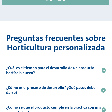
Preguntas frecuentes sobre
Horticultura personalizada
¿Cuál es el tiempo para el desarrollo de un producto
hortícola nuevo?
En función de la velocidad de decisión del cliente, la complejidad
del producto/molde y de la elección del fabricante de moldes, es
¿Cómo es el proceso de desarrollo? ¿Qué pasos deben
de alrededor de 3-6 meses.
darse?
Empezamos hablando de las especificaciones del producto;
deseos y necesidades para el desarrollo del producto hortícola de
¿Cómo sé que el producto cumple en la práctica con mis
plástico. Después lo procesamos en un primer boceto, diseño.