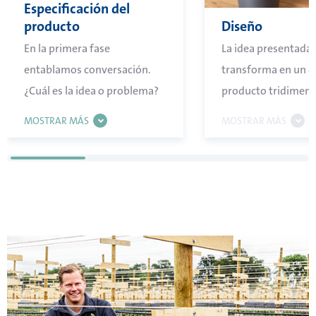
Especificación del
producto
Diseño
En la primera fase
La idea presentada 
entablamos conversación.
transforma en un d
¿Cuál es la idea o problema?
producto tridimens
Cómo podemos convertir
MOSTRAR MÁS
MOSTRAR MÁS
esos deseos y necesidades en
un diseño de producto,
determinación del material,
dimensionamiento y
tolerancias deseadas.
Evidentemente, tenemos en
cuenta la sostenibilidad del
producto final de plástico y
de nuestro planeta. Juntos